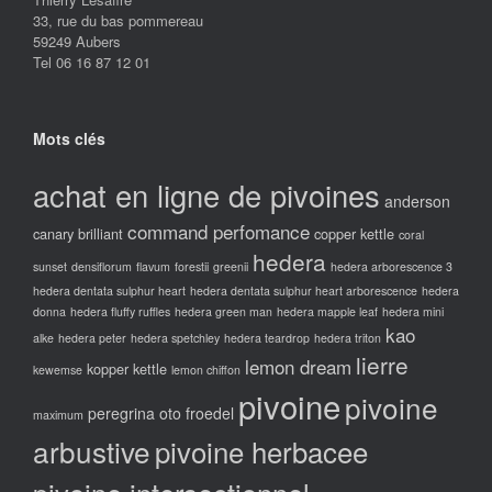
33, rue du bas pommereau
59249 Aubers
Tel 06 16 87 12 01
Mots clés
achat en ligne de pivoines
anderson
command perfomance
canary brilliant
copper kettle
coral
hedera
sunset
densiflorum
flavum
forestii
greenii
hedera arborescence 3
hedera dentata sulphur heart
hedera dentata sulphur heart arborescence
hedera
donna
hedera fluffy ruffles
hedera green man
hedera mapple leaf
hedera mini
kao
alke
hedera peter
hedera spetchley
hedera teardrop
hedera triton
lierre
lemon dream
kopper kettle
kewemse
lemon chiffon
pivoine
pivoine
peregrina oto froedel
maximum
arbustive
pivoine herbacee