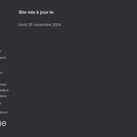
Site mis à jour le:
lundi 25 novembre 2024
e
avum
rt
green
edera
dera
n
imum
ne