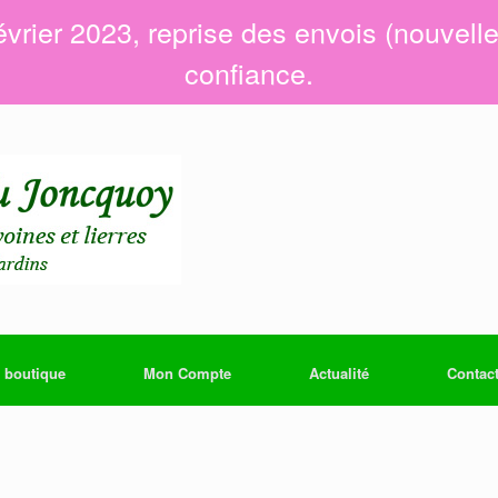
évrier 2023, reprise des envois (nouvell
confiance.
 boutique
Mon Compte
Actualité
Contac