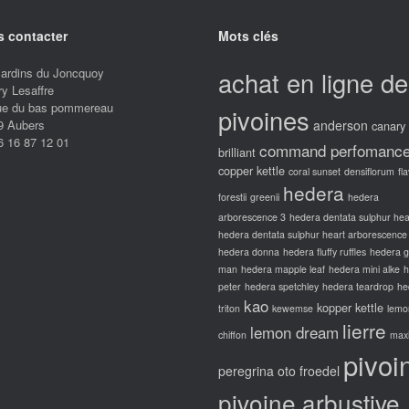
 contacter
Mots clés
Jardins du Joncquoy
achat en ligne de
ry Lesaffre
rue du bas pommereau
pivoines
9 Aubers
anderson
canary
6 16 87 12 01
command perfomanc
brilliant
copper kettle
coral sunset
densiflorum
fl
hedera
forestii
greenii
hedera
arborescence 3
hedera dentata sulphur hea
hedera dentata sulphur heart arborescence
hedera donna
hedera fluffy ruffles
hedera 
man
hedera mapple leaf
hedera mini alke
h
peter
hedera spetchley
hedera teardrop
he
kao
kopper kettle
triton
kewemse
lemo
lierre
lemon dream
chiffon
max
pivoi
peregrina oto froedel
pivoine arbustive