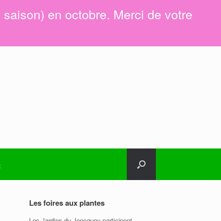
e saison) en octobre. Merci de votre
t
Les foires aux plantes
Les Jardins du Joncquoy participent