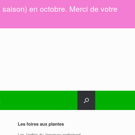
e saison) en octobre. Merci de votre
t
Les foires aux plantes
Les Jardins du Joncquoy participent