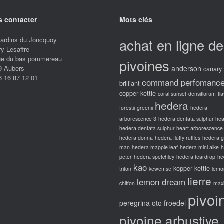
 contacter
Mots clés
Jardins du Joncquoy
achat en ligne de
ry Lesaffre
rue du bas pommereau
pivoines
9 Aubers
anderson
canary
6 16 87 12 01
command perfomanc
brilliant
copper kettle
coral sunset
densiflorum
fl
hedera
forestii
greenii
hedera
arborescence 3
hedera dentata sulphur hea
hedera dentata sulphur heart arborescence
hedera donna
hedera fluffy ruffles
hedera 
man
hedera mapple leaf
hedera mini alke
h
peter
hedera spetchley
hedera teardrop
he
kao
kopper kettle
triton
kewemse
lemo
lierre
lemon dream
chiffon
max
pivoi
peregrina oto froedel
pivoine arbustive