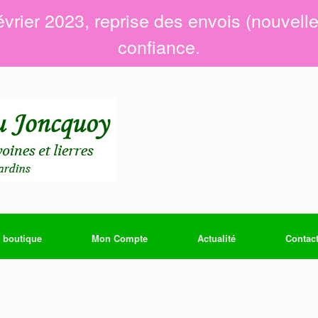
évrier 2023, reprise des envois (nouvell
confiance.
 boutique
Mon Compte
Actualité
Contac