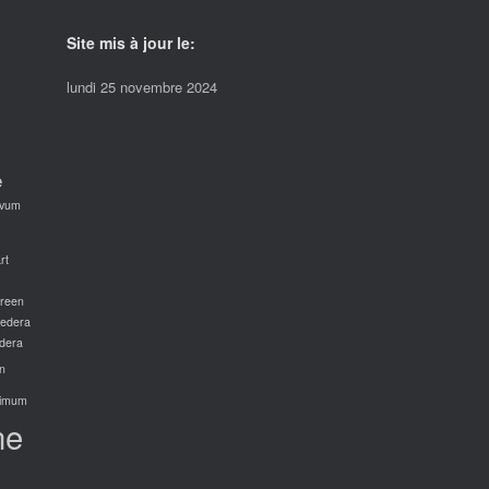
Site mis à jour le:
lundi 25 novembre 2024
e
avum
rt
green
edera
dera
n
imum
ne