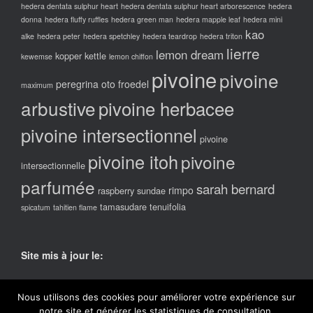
hedera dentata sulphur heart
hedera dentata sulphur heart arborescence
hedera
donna
hedera fluffy ruffles
hedera green man
hedera mapple leaf
hedera mini
kao
alke
hedera peter
hedera spetchley
hedera teardrop
hedera triton
lierre
lemon dream
kopper kettle
kewemse
lemon chiffon
pivoine
pivoine
peregrina oto froedel
maximum
arbustive
pivoine herbacee
pivoine intersectionnel
pivoine
pivoine itoh
pivoine
intersectionnelle
parfumée
sarah bernard
rimpo
raspberry sundae
tamasudare
tenuifolia
spicatum
tahitien flame
Site mis à jour le:
lundi 25 novembre 2024
Nous utilisons des cookies pour améliorer votre expérience sur
notre site et générer les statistiques de consultation.