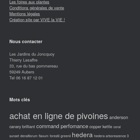
Les foires aux plantes
Conditions générales de vente
Mentions légales
Création site par VIVE la VIE !
Nous contacter
Les Jardins du Joncquoy
Thierry Lesaffre
33, rue du bas pommereau
59249 Aubers
Tel 06 16 87 12 01
Mots clés
achat en ligne de pivoines
anderson
command perfomance
canary brilliant
copper kettle
coral
hedera
sunset
densiflorum
flavum
forestii
greenii
hedera arborescence 3