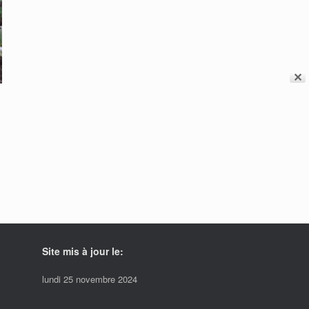
vent
sies
e
✕
uit
Site mis à jour le:
lundi 25 novembre 2024