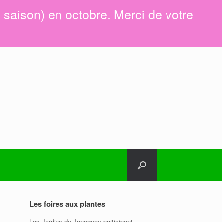
e saison) en octobre. Merci de votre
t
Les foires aux plantes
Les Jardins du Joncquoy participent