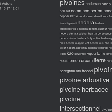
pivoines
9 Aubers
anderson
produit
produit
canary
6 16 87 12 01
command perfomanc
brilliant
copper kettle
coral sunset
densiflorum
fl
hedera
forestii
greenii
hedera
arborescence 3
hedera dentata sulphur hea
hedera dentata sulphur heart arborescence
hedera donna
hedera fluffy ruffles
hedera 
man
hedera mapple leaf
hedera mini alke
h
peter
hedera spetchley
hedera teardrop
he
kao
kopper kettle
triton
kewemse
lemo
lierre
lemon dream
chiffon
max
pivoi
peregrina oto froedel
pivoine arbustive
pivoine herbacee
pivoine
intersectionnel
pivoine