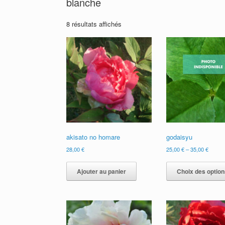
blanche
8 résultats affichés
akisato no homare
godaisyu
28,00
€
25,00
€
–
35,00
€
Ajouter au panier
Choix des option