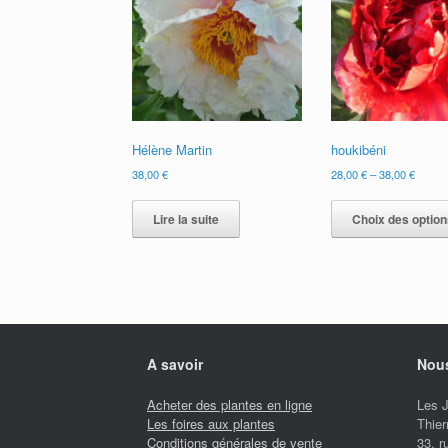
Hélène Martin
houkibéni
38,00
€
28,00
€
–
38,00
€
Lire la suite
Choix des option
A savoir
Nous
Acheter des plantes en ligne
Les 
Les foires aux plantes
Thier
Conditions générales de vente
33, 