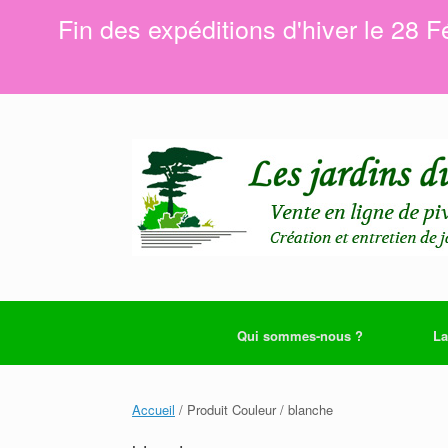
Fin des expéditions d'hiver le 28 F
Skip
to
content
Qui sommes-nous ?
La
Accueil
/ Produit Couleur / blanche