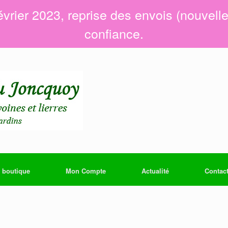
évrier 2023, reprise des envois (nouvell
confiance.
 boutique
Mon Compte
Actualité
Contac