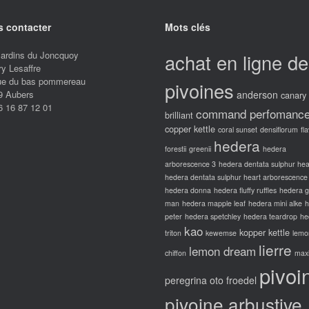
 contacter
Mots clés
Jardins du Joncquoy
achat en ligne de
ry Lesaffre
rue du bas pommereau
pivoines
9 Aubers
anderson
canary
6 16 87 12 01
command perfomanc
brilliant
copper kettle
coral sunset
densiflorum
fl
hedera
forestii
greenii
hedera
arborescence 3
hedera dentata sulphur hea
hedera dentata sulphur heart arborescence
hedera donna
hedera fluffy ruffles
hedera 
man
hedera mapple leaf
hedera mini alke
h
peter
hedera spetchley
hedera teardrop
he
kao
kopper kettle
triton
kewemse
lemo
lierre
lemon dream
chiffon
max
pivoi
peregrina oto froedel
pivoine arbustive