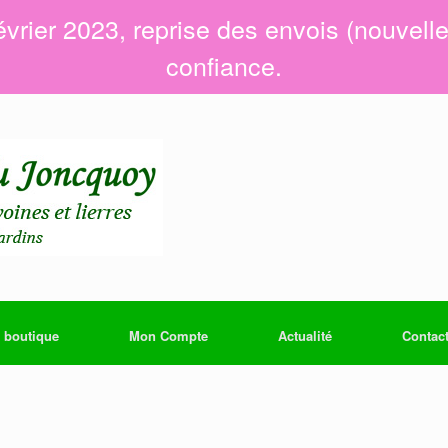
évrier 2023, reprise des envois (nouvell
confiance.
 boutique
Mon Compte
Actualité
Contac