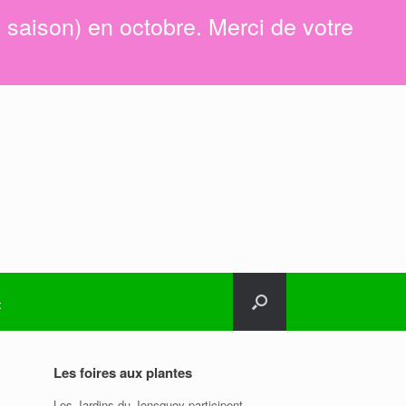
e saison) en octobre. Merci de votre
t
Les foires aux plantes
Les Jardins du Joncquoy participent