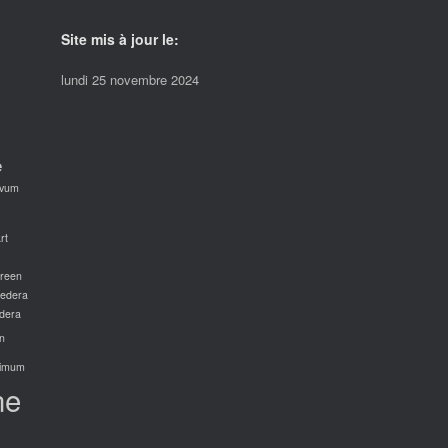
Site mis à jour le:
lundi 25 novembre 2024
e
avum
rt
green
edera
dera
n
imum
ne