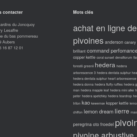
 contacter
Mots clés
Jardins du Joncquoy
achat en ligne de
ry Lesaffre
rue du bas pommereau
pivoines
9 Aubers
anderson
canary
6 16 87 12 01
command perfomanc
brilliant
copper kettle
coral sunset
densiflorum
fl
hedera
forestii
greenii
hedera
arborescence 3
hedera dentata sulphur hea
hedera dentata sulphur heart arborescence
hedera donna
hedera fluffy ruffles
hedera 
man
hedera mapple leaf
hedera mini alke
h
peter
hedera spetchley
hedera teardrop
he
kao
kopper kettle
triton
kewemse
lemo
lierre
lemon dream
chiffon
max
pivoi
peregrina oto froedel
pivoine arbustive