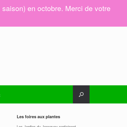
e saison) en octobre. Merci de votre
t
Les foires aux plantes
Les Jardins du Joncquoy participent