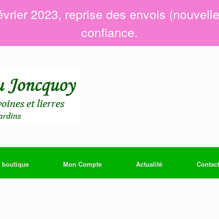
évrier 2023, reprise des envois (nouvell
confiance.
 boutique
Mon Compte
Actualité
Contac