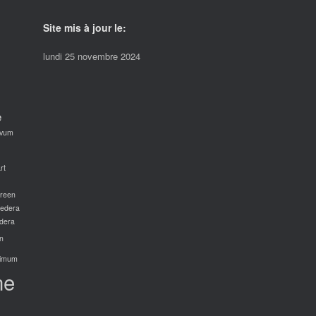
Site mis à jour le:
lundi 25 novembre 2024
e
avum
rt
green
edera
dera
n
imum
ne