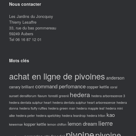
Nous contacter
Les Jardins du Joncquoy
Thierry Lesaffre
33, rue du bas pommereau
59249 Aubers
Tel 06 16 87 12 01
Mots clés
achat en ligne de pivoines
anderson
command perfomance
canary brilliant
copper kettle
coral
hedera
sunset
densiflorum
flavum
forestii
greenii
hedera arborescence 3
hedera dentata sulphur heart
hedera dentata sulphur heart arborescence
hedera
donna
hedera fluffy ruffles
hedera green man
hedera mapple leaf
hedera mini
kao
alke
hedera peter
hedera spetchley
hedera teardrop
hedera triton
lierre
lemon dream
kopper kettle
kewemse
lemon chiffon
pivoine
pivoine