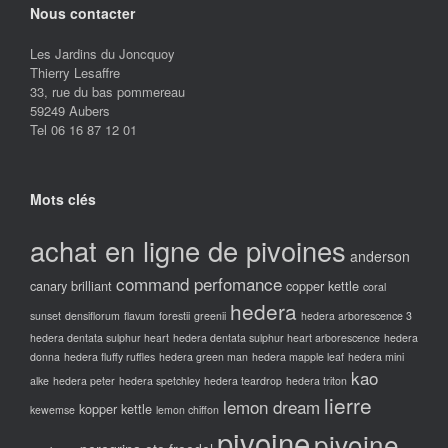
Nous contacter
Les Jardins du Joncquoy
Thierry Lesaffre
33, rue du bas pommereau
59249 Aubers
Tel 06 16 87 12 01
Mots clés
achat en ligne de pivoines
anderson
command perfomance
canary brilliant
copper kettle
coral
hedera
sunset
densiflorum
flavum
forestii
greenii
hedera arborescence 3
hedera dentata sulphur heart
hedera dentata sulphur heart arborescence
hedera
donna
hedera fluffy ruffles
hedera green man
hedera mapple leaf
hedera mini
kao
alke
hedera peter
hedera spetchley
hedera teardrop
hedera triton
lierre
lemon dream
kopper kettle
kewemse
lemon chiffon
pivoine
pivoine