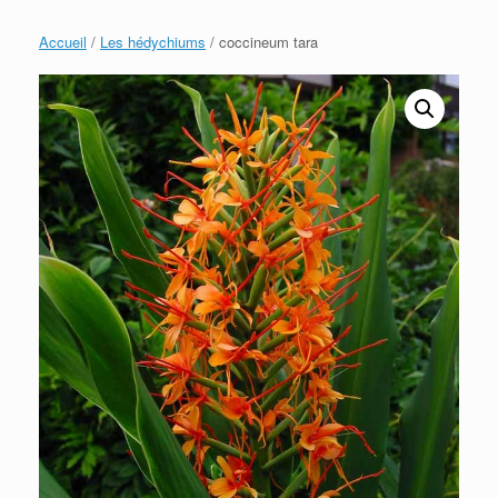
Accueil
/
Les hédychiums
/ coccineum tara