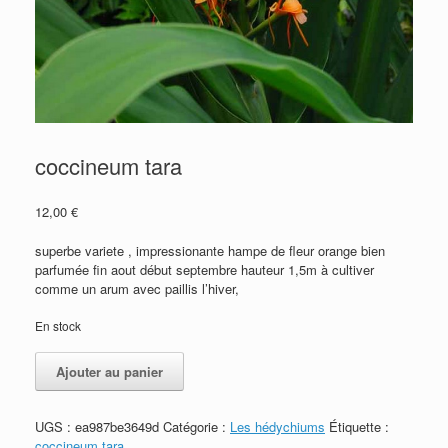
coccineum tara
12,00
€
superbe variete , impressionante hampe de fleur orange bien
parfumée fin aout début septembre hauteur 1,5m à cultiver
comme un arum avec paillis l’hiver,
En stock
quantité
Ajouter au panier
de
coccineum
tara
UGS :
ea987be3649d
Catégorie :
Les hédychiums
Étiquette :
coccineum tara