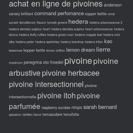
achat en ligne de pivoines
anderson
command perfomance
canary brilliant
copper kettle
coral
hedera
sunset
densiflorum
flavum
forestii
greenii
hedera arborescence 3
hedera dentata sulphur heart
hedera dentata sulphur heart arborescence
hedera
donna
hedera fluffy ruffles
hedera green man
hedera mapple leaf
hedera mini
kao
alke
hedera peter
hedera spetchley
hedera teardrop
hedera triton
lierre
lemon dream
kopper kettle
kewemse
lemon chiffon
pivoine
pivoine
peregrina oto froedel
maximum
arbustive
pivoine herbacee
pivoine intersectionnel
pivoine
pivoine itoh
pivoine
intersectionnelle
parfumée
sarah bernard
rimpo
raspberry sundae
tamasudare
tenuifolia
spicatum
tahitien flame