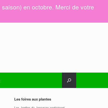
e saison) en octobre. Merci de votre
t
Les foires aux plantes
Les Jardins du Joncquoy participent