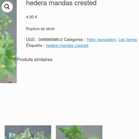
hedera mandas crested
4,00
€
Rupture de stock
UGS :
04f898588fc3
Catégories :
Helix (européen)
,
Les lierres
Étiquette :
hedera mandas crested
Produits similaires