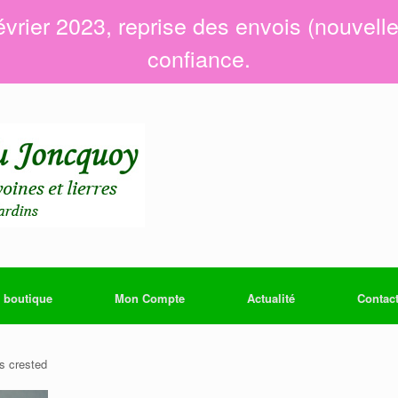
évrier 2023, reprise des envois (nouvell
confiance.
 boutique
Mon Compte
Actualité
Contac
s crested