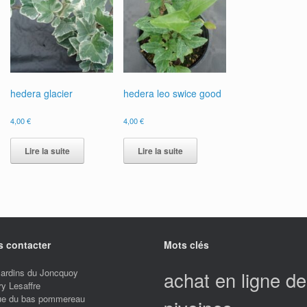
hedera glacier
hedera leo swice good
4,00
€
4,00
€
Lire la suite
Lire la suite
 contacter
Mots clés
Jardins du Joncquoy
achat en ligne de
ry Lesaffre
rue du bas pommereau