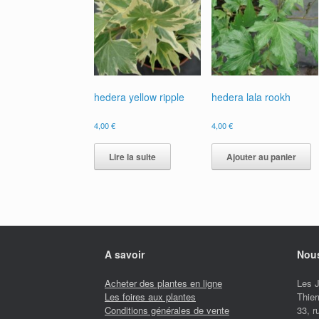
hedera yellow ripple
hedera lala rookh
4,00
€
4,00
€
Lire la suite
Ajouter au panier
A savoir
Nous
Acheter des plantes en ligne
Les 
Les foires aux plantes
Thier
Conditions générales de vente
33, 