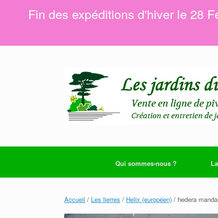
Fin des expéditions d'hiver le 28 F
Skip
to
content
Qui sommes-nous ?
La
Accueil
/
Les lierres
/
Helix (européen)
/ hedera manda