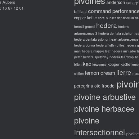
pivoines
9 Aubers
anderson
canary
6 16 87 12 01
command perfomanc
brilliant
copper kettle
coral sunset
densiflorum
fl
hedera
forestii
greenii
hedera
arborescence 3
hedera dentata sulphur hea
hedera dentata sulphur heart arborescence
hedera donna
hedera fluffy ruffles
hedera 
man
hedera mapple leaf
hedera mini alke
h
peter
hedera spetchley
hedera teardrop
he
kao
kopper kettle
triton
kewemse
lemo
lierre
lemon dream
chiffon
max
pivoi
peregrina oto froedel
pivoine arbustive
pivoine herbacee
pivoine
intersectionnel
pivoine