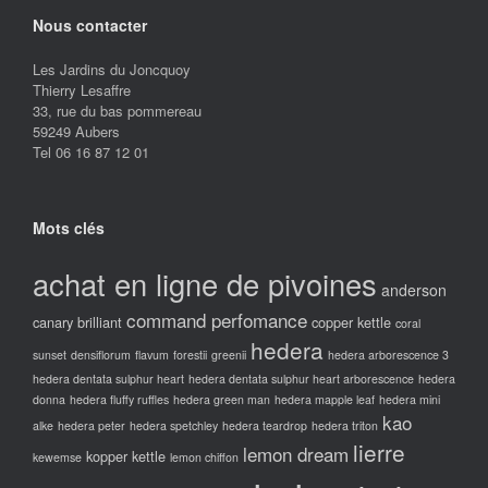
Nous contacter
Les Jardins du Joncquoy
Thierry Lesaffre
33, rue du bas pommereau
59249 Aubers
Tel 06 16 87 12 01
Mots clés
achat en ligne de pivoines
anderson
command perfomance
canary brilliant
copper kettle
coral
hedera
sunset
densiflorum
flavum
forestii
greenii
hedera arborescence 3
hedera dentata sulphur heart
hedera dentata sulphur heart arborescence
hedera
donna
hedera fluffy ruffles
hedera green man
hedera mapple leaf
hedera mini
kao
alke
hedera peter
hedera spetchley
hedera teardrop
hedera triton
lierre
lemon dream
kopper kettle
kewemse
lemon chiffon