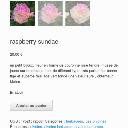
raspberry sundae
20,00
€
un petit bijoux, fleur en forme de couronne rose tendre infusée de
jaune sur fond blanc,fleur de différent type ,trés parfumée, bonne
tige et superbe feuillage vert foncé une valeur sure , obtenteur
klehm
En stock
quantité
Ajouter au panier
de
raspberry
sundae
UGS :
f7b21c72563f
Catégories :
herbacées
,
Les pivoines
Étiquettes :
pivoine
,
pivoine herbacee
,
pivoine parfumée
,