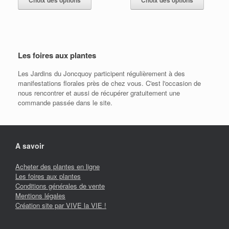
Choix des options
Choix des options
a
a
plusieurs
plusieur
variations.
variation
Les
Les
options
options
Les foires aux plantes
peuvent
peuvent
être
être
Les Jardins du Joncquoy participent régulièrement à des
choisies
choisies
manifestations florales près de chez vous. C'est l'occasion de
sur
sur
nous rencontrer et aussi de récupérer gratuitement une
la
la
commande passée dans le site.
page
page
du
du
produit
produit
A savoir
Acheter des plantes en ligne
Les foires aux plantes
Conditions générales de vente
Mentions légales
Création site par VIVE la VIE !