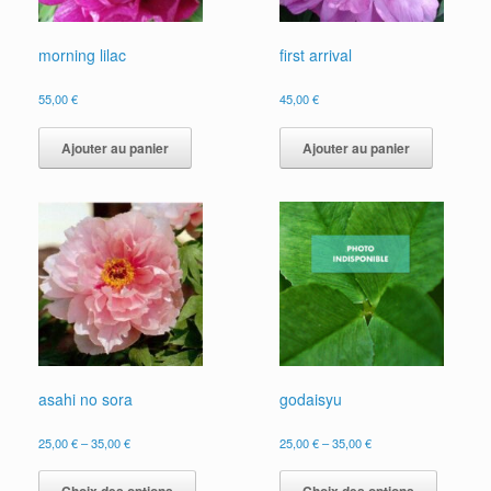
morning lilac
first arrival
55,00
€
45,00
€
Ajouter au panier
Ajouter au panier
asahi no sora
godaisyu
25,00
€
–
35,00
€
25,00
€
–
35,00
€
Ce
Ce
produit
produit