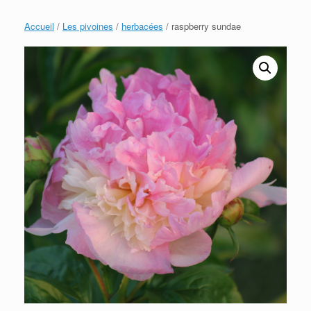
Accueil
/
Les pivoines
/
herbacées
/ raspberry sundae