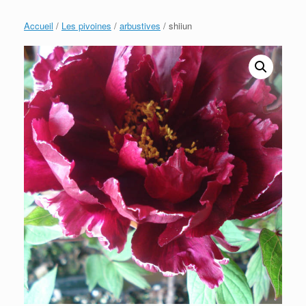
Accueil
/
Les pivoines
/
arbustives
/ shiiun