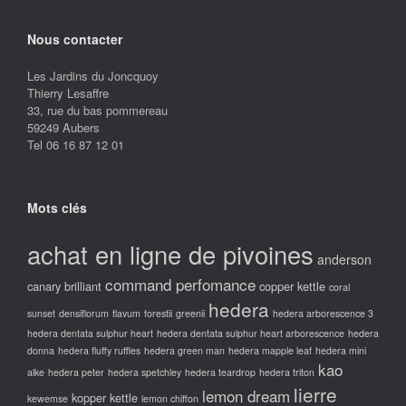
Nous contacter
Les Jardins du Joncquoy
Thierry Lesaffre
33, rue du bas pommereau
59249 Aubers
Tel 06 16 87 12 01
Mots clés
achat en ligne de pivoines
anderson
command perfomance
canary brilliant
copper kettle
coral
hedera
sunset
densiflorum
flavum
forestii
greenii
hedera arborescence 3
hedera dentata sulphur heart
hedera dentata sulphur heart arborescence
hedera
donna
hedera fluffy ruffles
hedera green man
hedera mapple leaf
hedera mini
kao
alke
hedera peter
hedera spetchley
hedera teardrop
hedera triton
lierre
lemon dream
kopper kettle
kewemse
lemon chiffon