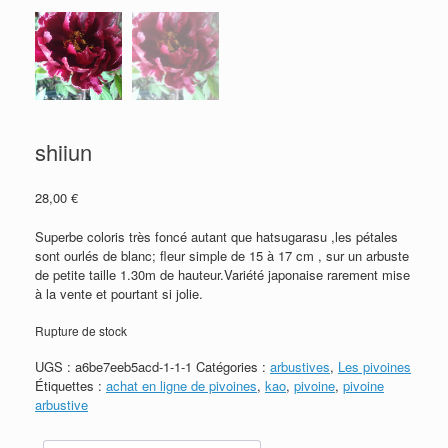
shiiun
28,00
€
Superbe coloris très foncé autant que hatsugarasu ,les pétales
sont ourlés de blanc; fleur simple de 15 à 17 cm , sur un arbuste
de petite taille 1.30m de hauteur.Variété japonaise rarement mise
à la vente et pourtant si jolie.
Rupture de stock
UGS :
a6be7eeb5acd-1-1-1
Catégories :
arbustives
,
Les pivoines
Étiquettes :
achat en ligne de pivoines
,
kao
,
pivoine
,
pivoine
arbustive