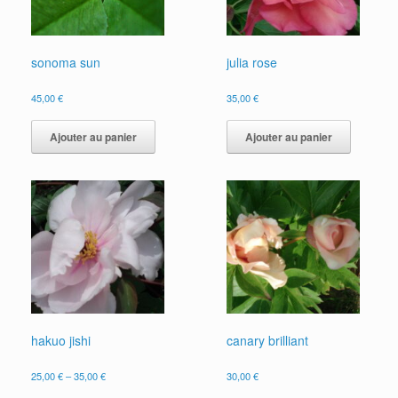
sonoma sun
julia rose
45,00
€
35,00
€
Ajouter au panier
Ajouter au panier
hakuo jishi
canary brilliant
25,00
€
–
35,00
€
30,00
€
Ce