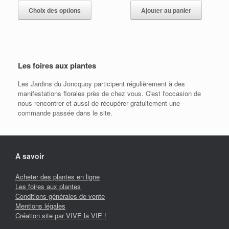
produit
Choix des options
Ajouter au panier
a
plusieurs
variations.
Les
options
Les foires aux plantes
peuvent
être
Les Jardins du Joncquoy participent régulièrement à des
choisies
manifestations florales près de chez vous. C'est l'occasion de
sur
nous rencontrer et aussi de récupérer gratuitement une
la
commande passée dans le site.
page
du
produit
A savoir
Acheter des plantes en ligne
Les foires aux plantes
Conditions générales de vente
Mentions légales
Création site par VIVE la VIE !