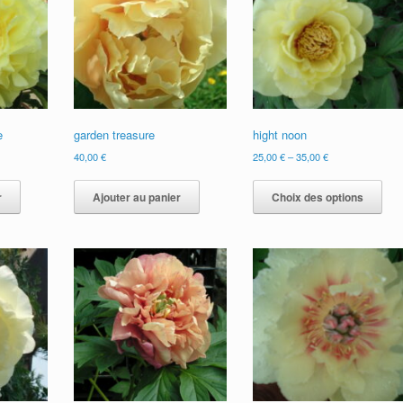
e
garden treasure
hight noon
40,00
€
25,00
€
–
35,00
€
Ce
prod
r
Ajouter au panier
Choix des options
a
plus
vari
Les
opti
peu
être
choi
sur
la
pag
du