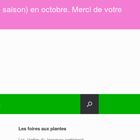
e saison) en octobre. Merci de votre
t
Les foires aux plantes
Les Jardins du Joncquoy participent