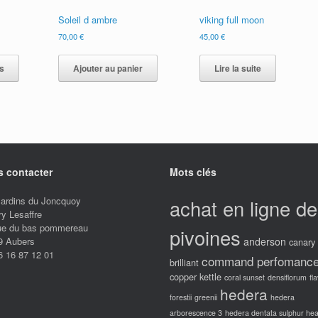
prod
Soleil d ambre
viking full moon
70,00
€
45,00
€
Ce
produit
s
Ajouter au panier
Lire la suite
a
plusieurs
variations.
Les
options
peuvent
être
 contacter
Mots clés
choisies
sur
Jardins du Joncquoy
la
achat en ligne de
ry Lesaffre
page
rue du bas pommereau
du
pivoines
9 Aubers
anderson
produit
canary
6 16 87 12 01
command perfomanc
brilliant
copper kettle
coral sunset
densiflorum
fl
hedera
forestii
greenii
hedera
arborescence 3
hedera dentata sulphur hea