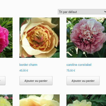
border charm
caroline constabel
45,00
€
75,00
€
r
Ajouter au panier
Ajouter au panier