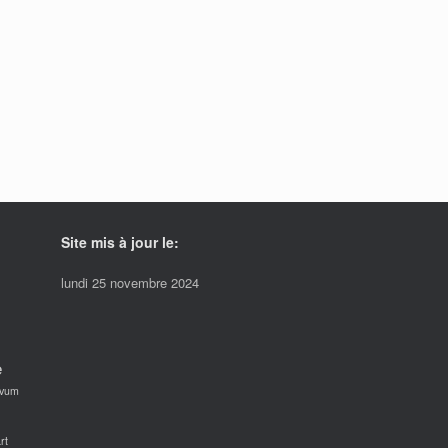
uit
Site mis à jour le:
lundi 25 novembre 2024
e
avum
rt