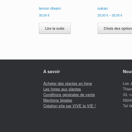
lemon dream
oukan
35,00
€
25,00
€
–
35,00
€
Lire la suite
Choix des option
A savoir
Nous
Acheter des plantes en ligne
Les 
Les foires aux plantes
Thier
Conditions générales de vente
33, 
Mentions légales
5924
Création site par VIVE la VIE !
Tel 0