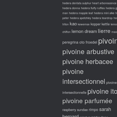
hedera dentata sulphur heart arborescence
hedera donna
hedera fluffy ruffles
hedera 
man
hedera mapple leaf
hedera mini alke
h
peter
hedera spetchley
hedera teardrop
he
kao
kopper kettle
triton
kewemse
lemo
lierre
lemon dream
chiffon
max
pivoi
peregrina oto froedel
pivoine arbustive
pivoine herbacee
pivoine
intersectionnel
pivoine
pivoine it
intersectionnelle
pivoine parfumée
sarah
rimpo
raspberry sundae
bernard