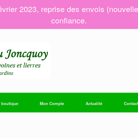
évrier 2023, reprise des envois (nouvell
confiance.
 boutique
Mon Compte
Actualité
Contac