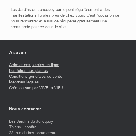
être
Les Jardins du Joncquoy participent régulièrement à des
choisies
manifestations florales près de chez vous. C'est l'occasion de
sur
nous rencontrer et aussi de récupérer gratuitement une
la
commande passée dans le site.
page
du
produit
A savoir
Acheter des plantes en ligne
Les foires aux plantes
Conditions générales de vente
Mentions légales
Création site par VIVE la VIE !
Nous contacter
Les Jardins du Joncquoy
Thierry Lesaffre
33, rue du bas pommereau