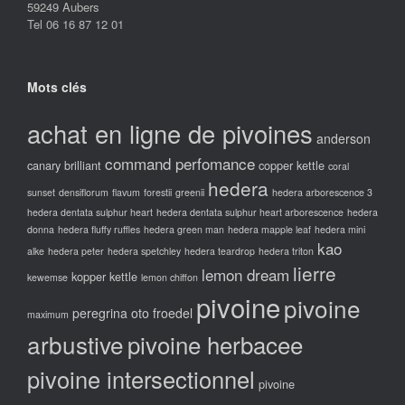
59249 Aubers
Tel 06 16 87 12 01
Mots clés
achat en ligne de pivoines
anderson
command perfomance
canary brilliant
copper kettle
coral
hedera
sunset
densiflorum
flavum
forestii
greenii
hedera arborescence 3
hedera dentata sulphur heart
hedera dentata sulphur heart arborescence
hedera
donna
hedera fluffy ruffles
hedera green man
hedera mapple leaf
hedera mini
kao
alke
hedera peter
hedera spetchley
hedera teardrop
hedera triton
lierre
lemon dream
kopper kettle
kewemse
lemon chiffon
pivoine
pivoine
peregrina oto froedel
maximum
arbustive
pivoine herbacee
pivoine intersectionnel
pivoine