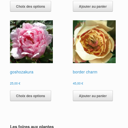
produit
Choix des options
Ajouter au panier
a
plusieurs
variations.
Les
options
peuvent
être
choisies
sur
la
page
du
goshozakura
border charm
produit
25,00
€
45,00
€
Ce
produit
Choix des options
Ajouter au panier
a
plusieurs
variations.
Les
options
Les foires aux plantes
peuvent