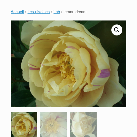
Accueil
/
Les pivoines
/
itoh
/ lemon dream