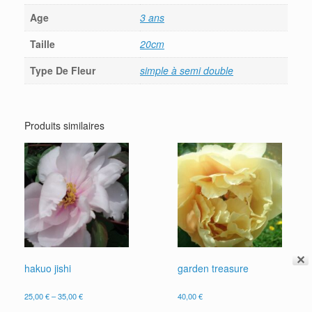
Age
3 ans
Taille
20cm
Type De Fleur
simple à semi double
Produits similaires
✕
hakuo jishi
garden treasure
25,00
€
–
35,00
€
40,00
€
Ce