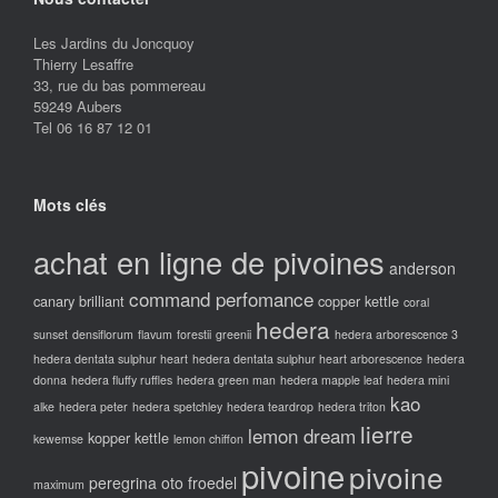
Les Jardins du Joncquoy
Thierry Lesaffre
33, rue du bas pommereau
59249 Aubers
Tel 06 16 87 12 01
Mots clés
achat en ligne de pivoines
anderson
command perfomance
canary brilliant
copper kettle
coral
hedera
sunset
densiflorum
flavum
forestii
greenii
hedera arborescence 3
hedera dentata sulphur heart
hedera dentata sulphur heart arborescence
hedera
donna
hedera fluffy ruffles
hedera green man
hedera mapple leaf
hedera mini
kao
alke
hedera peter
hedera spetchley
hedera teardrop
hedera triton
lierre
lemon dream
kopper kettle
kewemse
lemon chiffon
pivoine
pivoine
peregrina oto froedel
maximum