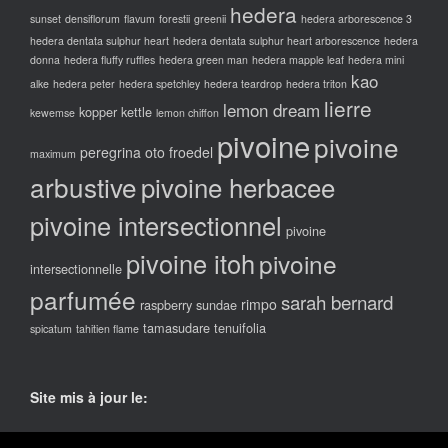
hedera
sunset
densiflorum
flavum
forestii
greenii
hedera arborescence 3
hedera dentata sulphur heart
hedera dentata sulphur heart arborescence
hedera
donna
hedera fluffy ruffles
hedera green man
hedera mapple leaf
hedera mini
kao
alke
hedera peter
hedera spetchley
hedera teardrop
hedera triton
lierre
lemon dream
kopper kettle
kewemse
lemon chiffon
pivoine
pivoine
peregrina oto froedel
maximum
arbustive
pivoine herbacee
pivoine intersectionnel
pivoine
pivoine itoh
pivoine
intersectionnelle
parfumée
sarah bernard
rimpo
raspberry sundae
tamasudare
tenuifolia
spicatum
tahitien flame
Site mis à jour le:
lundi 25 novembre 2024